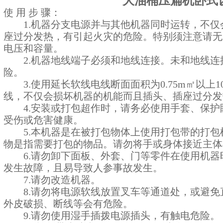
大油桶压扁机卧式
使 用 步 骤：
1.机器分支电源并与其他机器同时运转，不仅
座过分发热，有引起火灾的危险。特别须注意请无
电压和容量。
2.机器地线端子必须和地线连接。未和地线连
险。
3.使用延长软线电线断面面积为0.75m㎡以上
线，不仅会损坏机器的机能而且插头、插座过分发
4.安装或打包超作时，请务必使用手套、保护
受伤或危害健康。
5.本机器是在被打包物体上使用打包带的打包
物是指需要打包的物品。请勿将手或身体接近主体
6.请勿卸下面板、外套、门等零件在使用机器
发生故障，且易导致人参事故发生。
7.请勿改造机器。
8.请勿将电源软线放置叉车等通道处，或避免
外皮破损、断线等会有危险。
9.请勿使用湿手插拨电源插头，有触电危险。