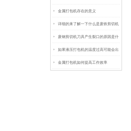
金属打包机存在的意义
业吧
详细的来了解一下什么是废铁剪切机
废钢剪切机刀具产生裂口的原因是什
吧
如果液压打包机的温度过高可能会出
么你知道么
金属打包机如何提高工作效率
现哪些问题呢