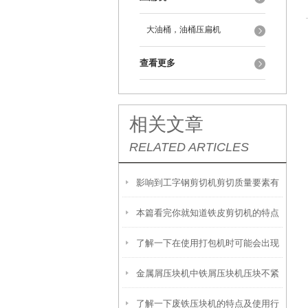
大油桶，油桶压扁机
查看更多
相关文章
RELATED ARTICLES
影响到工字钢剪切机剪切质量要素有
本篇看完你就知道铁皮剪切机的特点
哪些你知道么
了解一下在使用打包机时可能会出现
有哪些了
金属屑压块机中铁屑压块机压块不紧
的故障及处理方法
了解一下废铁压块机的特点及使用行
实原因及解决方法