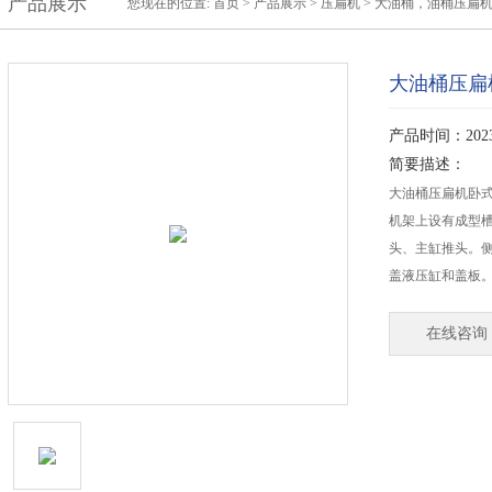
产品展示
您现在的位置:
首页
>
产品展示
>
压扁机
>
大油桶，油桶压扁
大油桶压扁
产品时间：2023-
简要描述：
大油桶压扁机卧
机架上设有成型
头、主缸推头。
盖液压缸和盖板
在线咨询