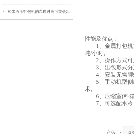
如果液压打包机的温度过高可能会出
解设备的安全操作规程
现哪些问题呢
性能及优点：
1、金属打包机主压
吨/小时。
2、操作方式可选
3、出包形式分三
4、安装无需脚螺
5、手动机型侧缸
术。
6、压缩室(料箱
7、可选配水冷、
产品：