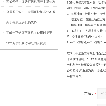
该如何使用废铁打包机看完本篇你就
有哪些了
配备可调整文本显示器，动作顺
铜米压块机，铜粉压饼机各油
金属屑压块机中铁屑压块机压块不紧
知道了
a、主压油缸，连接冲杆，将模
b、增速油缸，在主压油缸上
关于铝屑压块机的优势
实原因及解决方法
c、推料油缸，将料斗中的金属
d、抽块油缸，作用是将模具中
了解一下钢屑压饼机在使用时需要注
D、各油缸动作顺序（循环）：抽快
退---主压油缸进---主压油缸退-
箱式剪切机的适用范围及优势
意什么
江阴市申远重工有限公司自成立
非金属打包机、Y83系列金属屑
包机与定制液压设备等系列一
公司坚持以“质量为先，信誉为
与你的合作。
产品：