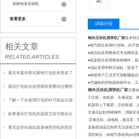
铝粉铝末压块机
查看更多
详细介绍
铜米压块机屑饼机厂家
技术特
相关文章
●电气部分采用PC控制，抗干
●液压站采用整体式专业阀块
RELATED ARTICLES
●机架部分采用整体铸钢件，
●油缸采用串联式油缸，提高了
看完本篇你将对废铁打包机有更多了
●根据用户工况另可加配螺旋自
●可编程的控制器的操作台，
废纸打包机在使用期间需要经过哪些
解
铜米压块机屑饼机厂家
主要
①主机：由机架、主液压缸、
了解一下在使用打包机时可能会出现
流程呢
机架部上下横梁，立柱组成。
主液压缸杜绝铸钢件，消除安
如果液压打包机的温度过高可能会出
的故障及处理方法
②液压站：由电机，液压泵，
看完这些你就知道废钢剪切机的类型
设备因油温过热而无法连续工
现哪些问题呢
③控制台：由电气系统和plc控