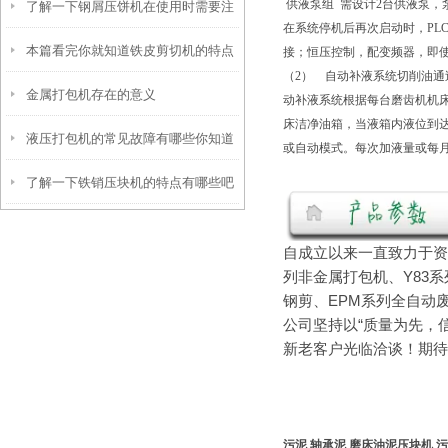
供液泵组 需设计2台供液泵，
了解一下钢屑压饼机在使用时需要注
了
在系统停机后再次启动时，PLC
本篇看完你就知道铁皮剪切机的特点
接；恒压控制，配变频器，即
意什么
（2） 自动补液系统切削油通
金属打包机存在的意义
有哪些了
动补液系统根据每台磨齿机机
床洁净油箱，当液箱内液位到
液压打包机的常见故障有哪些你知道
或自动模式。每次加液量或每
了解一下铁销压块机的特点有哪些吧
么
自成立以来一直致力于资
列非金属打包机、Y83系
钢剪、EPM系列全自动
公司坚持以“质量为先，
新老客户光临洽谈！期待
污泥 轴承泥 磨床油泥压块机
污