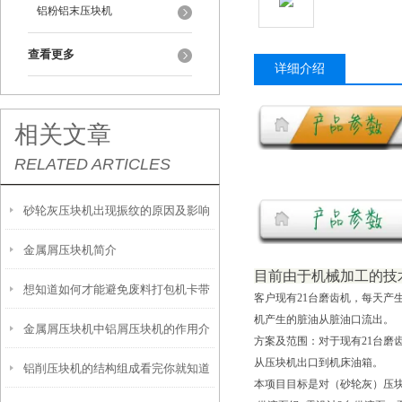
铝粉铝末压块机
查看更多
详细介绍
相关文章
RELATED ARTICLES
砂轮灰压块机出现振纹的原因及影响
金属屑压块机简介
看完便知
目前由于机械加工的技
想知道如何才能避免废料打包机卡带
客户现有21台磨齿机，每天产
机产生的脏油从脏油口流出。
金属屑压块机中铝屑压块机的作用介
就看看这些吧
方案及范围：对于现有21台
从压块机出口到机床油箱。
铝削压块机的结构组成看完你就知道
绍
本项目目标是对（砂轮灰）压