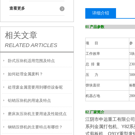
查看更多
详细介绍
01
相关文章
项 目
参
RELATED ARTICLES
工作效率
5块
卧式压块机适用范围及特点
总 排 量
23
如何处理金属废料？
压 力
50
饼块直径
标配
处理废金属需要用到哪些设备呢
机器占地
280
铝销压块机的用途及特点
02
磨床灰压块机主要用途及性能优点
江阴市申远重工有限公司
系列金属打包机、Y82系
钢销压饼机的主要特点有哪些？
式剪板机、Q91Y重型