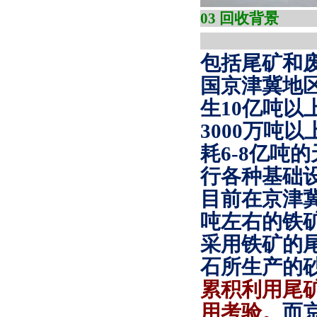
0
包括尾矿和
国京津冀地
生
10
亿吨以
3000
万吨以
耗
6-8
亿吨的
行各种基础
目前在京津
吨左右的铁
采用铁矿的
石所生产的
累积利用尾
用考验。
而