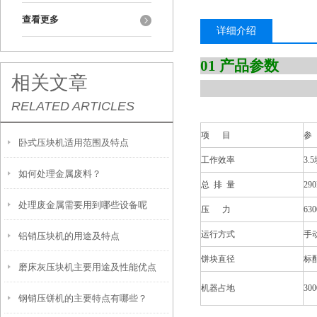
查看更多
详细介绍
0
相关文章
RELATED ARTICLES
项 目
参
卧式压块机适用范围及特点
工作效率
3.
如何处理金属废料？
总 排 量
29
处理废金属需要用到哪些设备呢
压 力
63
运行方式
手
铝销压块机的用途及特点
饼块直径
标配
磨床灰压块机主要用途及性能优点
机器占地
300
钢销压饼机的主要特点有哪些？