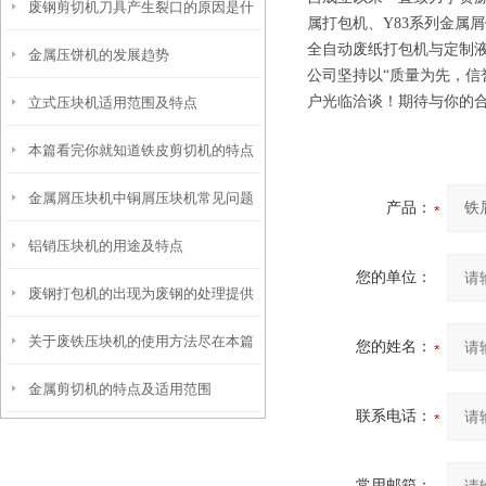
废钢剪切机刀具产生裂口的原因是什
属打包机、Y83系列金属屑
全自动废纸打包机与定制
金属压饼机的发展趋势
么你知道么
公司坚持以“质量为先，信
户光临洽谈！期待与你的
立式压块机适用范围及特点
本篇看完你就知道铁皮剪切机的特点
金属屑压块机中铜屑压块机常见问题
有哪些了
产品：
铝销压块机的用途及特点
及解决方法分享
您的单位：
废钢打包机的出现为废钢的处理提供
关于废铁压块机的使用方法尽在本篇
了便捷和高效的解决方案
您的姓名：
金属剪切机的特点及适用范围
联系电话：
常用邮箱：