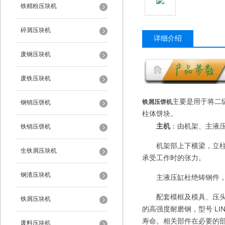
铁精粉压块机
碎屑压块机
详细介绍
废钢压块机
废铁压块机
主要是用于将二级
铁屑压饼机
钢销压饼机
柱体饼块。
主机
：由机架、主液
铁销压饼机
机架部上下横梁，立柱
生铁屑压块机
承受工作时的张力。
钢渣压块机
主液压缸杜绝铸钢件
配套模框及模具、压
铁屑压块机
的高强度耐磨钢，型号 LI
寿命。相关部件在必要的
废料压块机