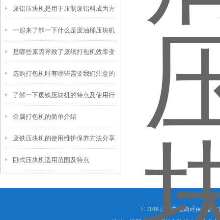
废铝压块机是用于压制废铝料成为方
知道了
一起来了解一下什么是废油桶压块机
形或圆柱形块状物的设备
是哪些原因导致了废纸打包机效率变
吧
选购打包机时有哪些需要我们注意的
低呢
了解一下废铁压块机的特点及使用行
呢
金属打包机的简单介绍
业吧
废铁压块机的使用维护保养方法分享
卧式压块机适用范围及特点
© 2018 江阴市德尚环保科技