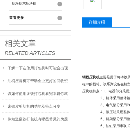
铝粉铝末压块机
查看更多
详细介绍
相关文章
RELATED ARTICLES
了解一下在使用打包机时可能会出现
铜粉压块机
主要是用于将铸铁屑
油桶压扁机可帮助企业更好的回收资
的故障及处理方法
程中的损耗。该系列设备在机
压块机特点：1、电器部分采用
该如何使用废铁打包机看完本篇你就
源并加以利用
2、机体采用整体钢结构
3、电气部分采用PC控
废铁皮剪切机的功能及特点分享
知道了
4、液压站采用整体式阀块
你知道废铁打包机有哪些常见的为题
5、机架部分采用整体铸
6、油缸采用串联式油缸，