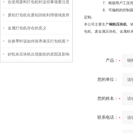
在使用废料打包机时这些事项要注意
么？
7、根据用户工况另带螺旋
8、可编程的控制器的操作
废铝打包机在废铝回收利用领域发挥
了
定制。
本公司主要生产
铜粉压块机
、
金属打包机存在的意义
着很大的作用
包机、废金属压块机、金属粉
在换季时该如何保养液压打包机呢？
砂轮灰压块机出现振纹的原因及影响
产品：
看完便知
您的单位：
您的姓名：
联系电话：