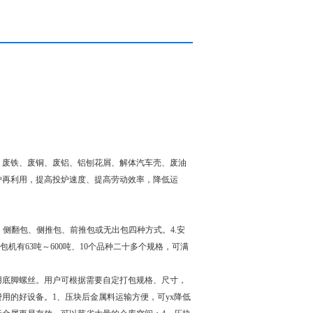
、废铁、废铜、废铝、铝刨花屑、解体汽车壳、废油
炉再利用，提高投炉速度、提高劳动效率，降低运
有：侧翻包、侧推包、前推包或无出包四种方式。4.安
机有63吨～600吨、10个品种二十多个规格，可满
用底脚螺丝。用户可根据需要自定打包规格、尺寸，
费用的好设备。
1、压块后金属料运输方便，可yx降低