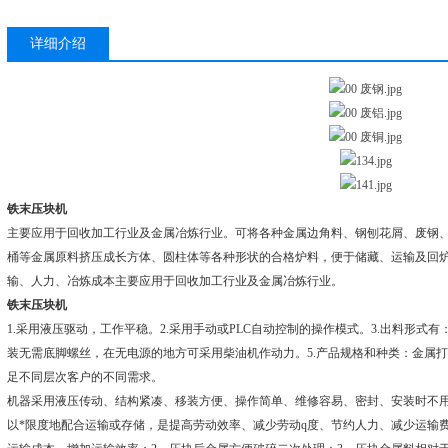
详细介绍
铁末压块机
主要应用于回收加工行业及金属冶炼行业。可将各种金属边角料、钢刨花屑、废钢
桶等金属原料挤压成长方体、圆柱体等各种形状的合格炉料，便于储藏、运输及回
输、人力、冶炼成本主要应用于回收加工行业及金属冶炼行业。
铁末压块机
1.采用液压驱动，工作平稳。2.采用手动或PLC自动控制的操作模式。3.出料形式
装无需底脚螺丝，在无电源的地方可采用柴油机作动力。5.产品规格和种类：金属打包
足不同层次客户的不同需求。
机器采用液压传动、结构紧凑、移装方便、操作简单、维修容易、密封、安装时不
以*限度地配合运输或存储，是提高劳动效率、减少劳动q度、节约人力、减少运输