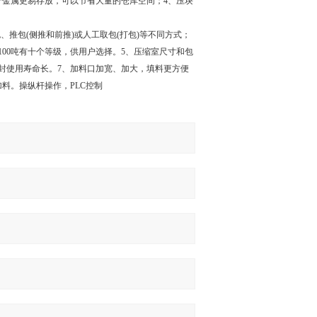
于金属更易存放，可以节省大量的仓库空间；4、压块
、推包(侧推和前推)或人工取包(打包)等不同方式；
100吨有十个等级，供用户选择。5、压缩室尺寸和包
封使用寿命长。7、加料口加宽、加大，填料更方便
料。操纵杆操作，PLC控制