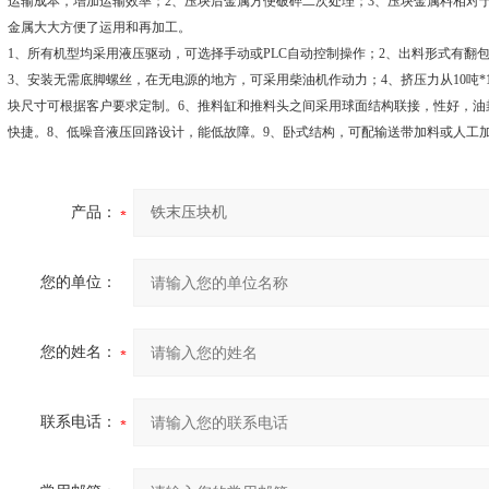
运输成本，增加运输效率；2、压块后金属方便破碎二次处理；3、压块金属料相对
金属大大方便了运用和再加工。
1、所有机型均采用液压驱动，可选择手动或PLC自动控制操作；2、出料形式有翻包
3、安装无需底脚螺丝，在无电源的地方，可采用柴油机作动力；4、挤压力从10吨*
块尺寸可根据客户要求定制。6、推料缸和推料头之间采用球面结构联接，性好，油
快捷。8、低噪音液压回路设计，能低故障。9、卧式结构，可配输送带加料或人工加
产品：
您的单位：
您的姓名：
联系电话：