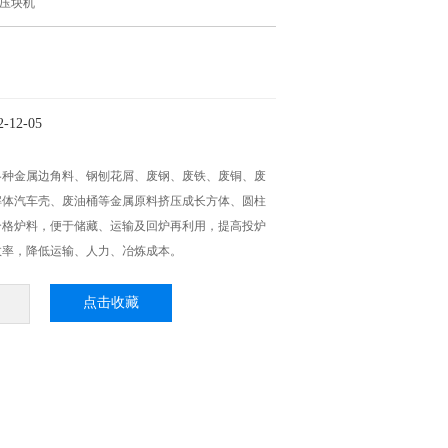
压块机
12-05
各种金属边角料、钢刨花屑、废钢、废铁、废铜、废
解体汽车壳、废油桶等金属原料挤压成长方体、圆柱
合格炉料，便于储藏、运输及回炉再利用，提高投炉
效率，降低运输、人力、冶炼成本。
点击收藏