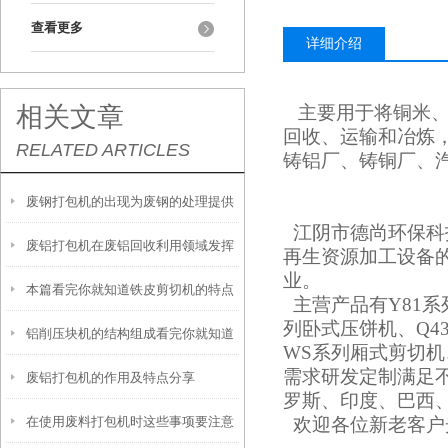
查看更多
详细介绍
相关文章
主要用于将铜米、
回收、运输和冶炼
RELATED ARTICLES
铸铝厂、铸铜厂、
废钢打包机的出现为废钢的处理提供
江阴
市德尚环保科
废铝打包机在废铝回收利用领域发挥
了便捷和高效的解决方案
再生资源加工设备
业。
本篇看完你就知道铁皮剪切机的特点
着很大的作用
主营产品有Y81系
列卧式压饼机、Q4
铝削压块机的结构组成看完你就知道
有哪些了
WS系列厢式剪切机
需求研发定制满足
废铝打包机的作用及特点分享
了
罗斯、印度、巴西
在使用废料打包机时这些事项要注意
欢迎各位新老客户