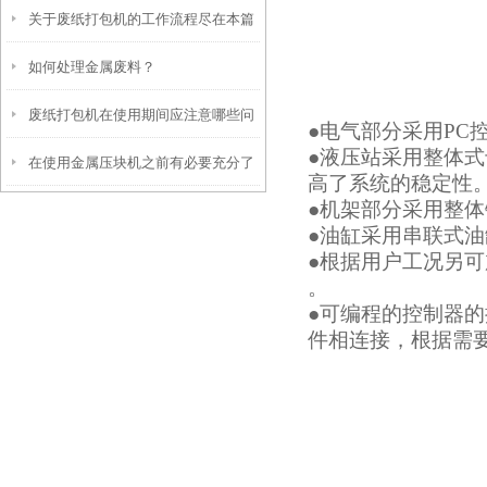
关于废纸打包机的工作流程尽在本篇
了
如何处理金属废料？
废纸打包机在使用期间应注意哪些问
●电气部分采用PC
●液压站采用整体
在使用金属压块机之前有必要充分了
题呢
高了系统的稳定性
●机架部分采用整
解设备的安全操作规程
●油缸采用串联式
●根据用户工况另
。
●可编程的控制器
件相连接，根据需