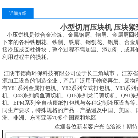
详细介绍
小型切屑压块机 压块紧
小压饼机是铁合金冶炼、金属钢屑、钢屑、金属屑回
下来的各种铁刨花、铁削、铁屑、钢刨花、铝屑、合金
接冷压成圆柱饼块，整个过程不需加温、添加剂，或其
利用过程中的损耗。
江阴市德尚环保科技有限公司位于长三角城市， 江苏
源加工设备的制造企业，产品广泛用于物资再生、废物
有Y81系列金属打包机、Y82系列立式打包机、Y83系
机、Q43系列鳄鱼剪切机、Q15系列龙门剪切机、Q91
机、EPM系列全自动废纸打包机与各种定制液压设备等
同生产要求，特殊规格的产品，产品遍及中国、美国、
洲、非洲、东南亚等70多个国家和地区。
欢迎各位新老客户光临洽谈！期待