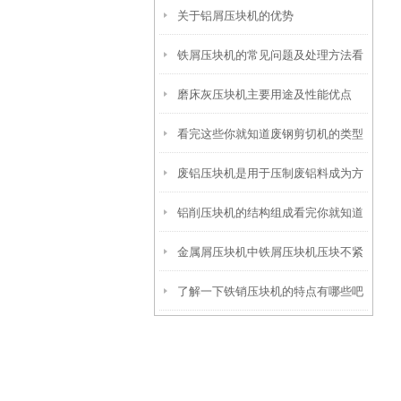
关于铝屑压块机的优势
铁屑压块机的常见问题及处理方法看
磨床灰压块机主要用途及性能优点
完便知
看完这些你就知道废钢剪切机的类型
废铝压块机是用于压制废铝料成为方
有哪些了
铝削压块机的结构组成看完你就知道
形或圆柱形块状物的设备
金属屑压块机中铁屑压块机压块不紧
了
了解一下铁销压块机的特点有哪些吧
实原因及解决方法