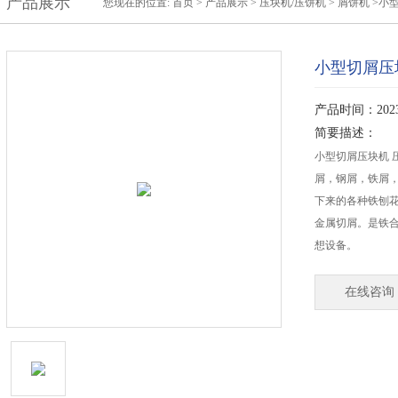
产品展示
您现在的位置:
首页
>
产品展示
>
压块机/压饼机
>
屑饼机
>小
小型切屑压
产品时间：2023-
简要描述：
小型切屑压块机 
屑，钢屑，铁屑
下来的各种铁刨
金属切屑。是铁
想设备。
在线咨询