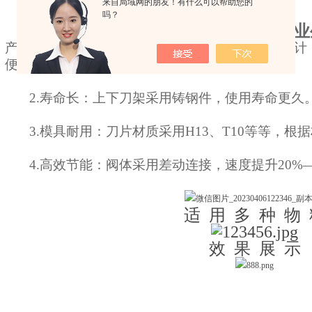
来自局域网的朋友！有什么可以帮助您的
吗？
一体式-鳄鱼剪切机 专
产 品 特 点:1.轻量化设计：机器整体采用一体式
便。
2.寿命长：上下刀架采用铸钢件，使用寿命更久
3.模具耐用：刀片材质采用H13、T10等等，根
4.高效节能：阀体采用差动连接，速度提升20%—
适 用 多 种 物
效 果 展 示