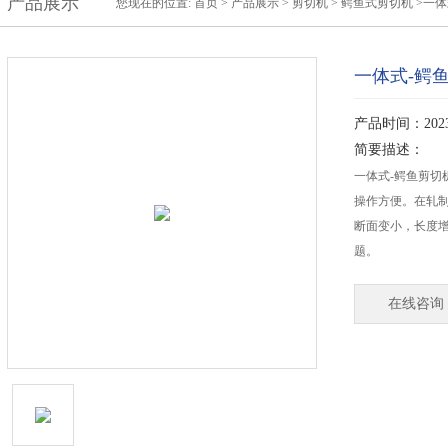
产品展示
您现在的位置:
首页
>
产品展示
>
剪切机
>
鳄鱼式剪切机
>一体
一体式-鳄
产品时间：2023-
简要描述：
一体式-鳄鱼剪切
操作方便。在轧
断面变小，长度增
题。
在线咨询