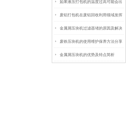
如果液压打包机的温度过高可能会出
完本篇你就知道了
废铝打包机在废铝回收利用领域发挥
现哪些问题呢
金属屑压块机过滤器堵的原因及解决
着很大的作用
废铁压块机的使用维护保养方法分享
方法
金属屑压块机的优势及特点简析