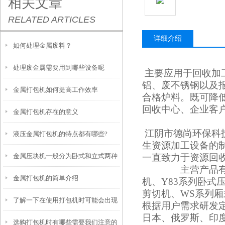
相关文章
RELATED ARTICLES
详细介绍
如何处理金属废料？
处理废金属需要用到哪些设备呢
主要应用于回收加
铝、废不锈钢以及
金属打包机如何提高工作效率
合格炉料。既可降
回收中心、企业客
金属打包机存在的意义
江阴市德尚环保科
液压金属打包机的特点都有哪些?
生资源加工设备的
金属压块机一般分为卧式和立式两种
一直致力于资源回
相关设备
主营产品有
金属打包机的简单介绍
机、Y83系列卧式
剪切机、WS系列厢
了解一下在使用打包机时可能会出现
根据用户需求研发
日本、俄罗斯、印
选购打包机时有哪些需要我们注意的
的故障及处理方法