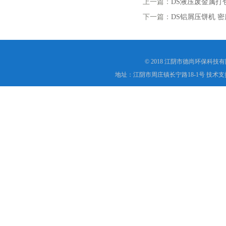
上一篇：
DS液压废金属打
下一篇：
DS铝屑压饼机 
© 2018 江阴市德尚环保科技
地址：江阴市周庄镇长宁路18-1号 技术