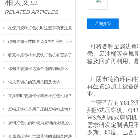
相关文章
RELATED ARTICLES
详细介绍
在使用废料打包机时这些事项要注意
想知道如何才能避免废料打包机卡带
了
可将各种金属边角
壳、废油桶等金属
看完本篇你将对废铁打包机有更多了
就看看这些吧
输及回炉再利用。
你知道该如何选择合适的钢筋剪么
解
江阴市德尚环保科
箱式剪切机的适用范围及优势
再生资源加工设备
业。
在换季时该如何保养液压打包机呢？
主营产品有Y81系
废铝压块机是用于压制废铝料成为方
列卧式压饼机、Q4
WS系列厢式剪切机
废钢打包机的出现为废钢的处理提供
形或圆柱形块状物的设备
需求研发定制满足
罗斯、印度、巴西
金属屑压块机过滤器堵的原因及解决
了便捷和高效的解决方案