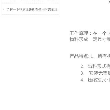
了解一下钢屑压饼机在使用时需要注
方法
意什么
工作原理：
在一个
物料形成一定尺寸
产品特点:
1、
所有
2、出料形式有翻
3、 安装无需底
4、压缩室尺寸