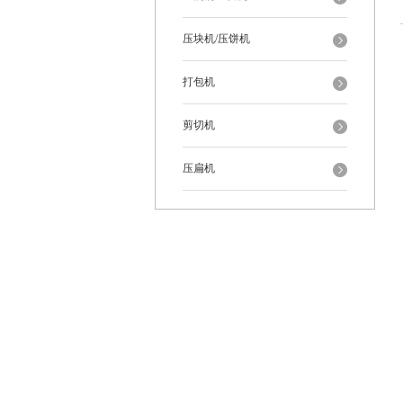
压块机/压饼机
打包机
剪切机
压扁机