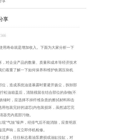
分享
分享
566
使用寿命就是增加收入。下面为大家分析一下
，对企业产品的数量、质量和成本等经济技术
我们着重了解一下如何保养和维护铁屑压块机
部位，造成系统油道暴露时要避开扬尘，拆卸部
拧松油箱盖后，清除残留在结合部位的杂物(不
和铁锤时，应选择不掉纤维杂质的擦拭材料和击
选用包装完好的滤芯(内包装损坏，虽然滤芯完
清器壳内底部污物。
现“气蚀”噪声，经排气后不能消除，应查明原
溢流声响，应立即停机检修。
末过多，往往标志着油泵磨损或油缸拉缸，对