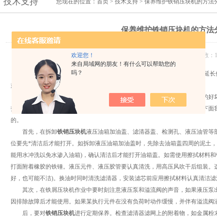
技术支持
您现在的位置：
首页
>
技术支持
> 保养维护铁销压块机的方法
保养维护铁销压块机的方法
欢迎您！
发布日期：2019-11-19 浏览次数：1
来自局域网的朋友！有什么可以帮助您的
吗？
如何将
铁销压块机
合理的利用，延长使用寿命这也是必须关注的一点。延长
如何保养维护铁屑压块机，延长它的寿命。
机器设备是生产力三要素之一，是进行社会生产的物质手段。设备管理的好坏
指标，都有着决定性的影响，因此对设备的保养和维护也就显得至关重要。下面
的。
首先，在拆卸
铁销压块机
液压油箱加油盖、滤清器盖、检测孔、液压油管等
位要先*清洁后才能打开。如拆卸液压油箱加油盖时，先除去油箱盖四周的泥土，
能用水冲洗以免水渗入油箱)，确认清洁后才能打开油箱盖。如需使用擦拭材料
打面附着橡胶的铁锤。液压元件、液压胶管要认真清洗，用高压风吹干后组装。
好，也可能不洁)。换油时同时清洗滤清器，安装滤芯前应用擦拭材料认真清洁滤
其次，在铁屑压块机作业中要时刻注意液压泵和溢流阀的声音，如果液压泵出
因排除故障后才能使用。如果某执行元件在没有负荷时动作缓慢，并伴有溢流阀
后，要对
铁销压块机
进行定期保养。检查滤清器滤网上的附着物，如金属粉