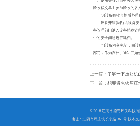
全、使用等各方面有关人员
验收移交单由参加验收的各
(3)设备验收合格后办理
设备开箱验收(或设备安装
备管理部门纳入设备档案管
中的安全问题进行建档。
(4)设备移交完毕，由设
部门，作为存档、通知开始
上一篇：
了解一下压块机
下一篇：
想要避免铁屑压
© 2018 江阴市德尚环保科技
地址：江阴市周庄镇长宁路18-1号 技术