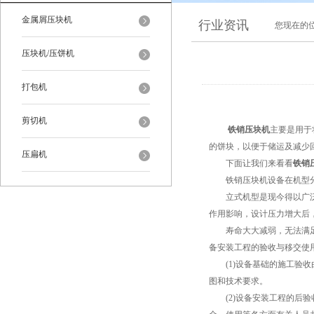
金属屑压块机
行业资讯
您现在的
压块机/压饼机
打包机
剪切机
铁销压块机
主要是用于
的饼块，以便于储运及减少
压扁机
下面让我们来看看
铁销
铁销压块机设备在机型分
立式机型是现今得以广泛使
作用影响，设计压力增大后
寿命大大减弱，无法满足大
备安装工程的验收与移交使
(1)设备基础的施工验收
图和技术要求。
(2)设备安装工程的后验