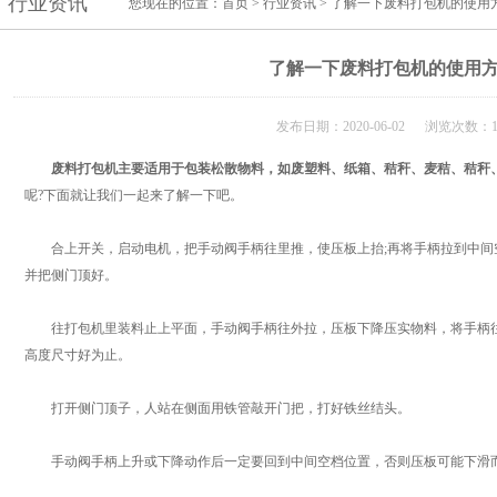
行业资讯
您现在的位置：
首页
>
行业资讯
> 了解一下废料打包机的使用
了解一下废料打包机的使用
发布日期：2020-06-02 浏览次数：1
废料打包机
主要适用于包装松散物料，如废塑料、纸箱、秸秆、麦秸、秸秆
呢?下面就让我们一起来了解一下吧。
合上开关，启动电机，把手动阀手柄往里推，使压板上抬;再将手柄拉到中间
并把侧门顶好。
往打包机里装料止上平面，手动阀手柄往外拉，压板下降压实物料，将手柄往
高度尺寸好为止。
打开侧门顶子，人站在侧面用铁管敲开门把，打好铁丝结头。
手动阀手柄上升或下降动作后一定要回到中间空档位置，否则压板可能下滑