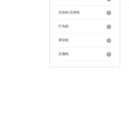
压块机/压饼机
打包机
剪切机
压扁机