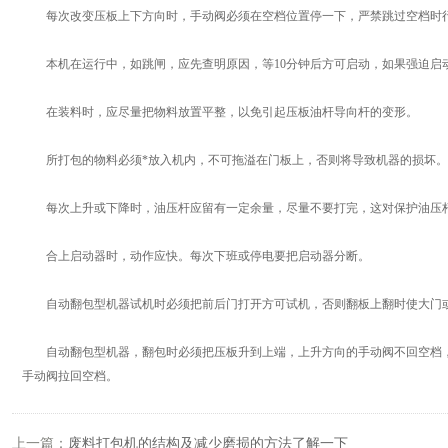
每次改变压板上下方向时，手动阀必须在空档位置停一下，严禁跳过空档时行
本机在运行中，如跳闸，应先查明原因，等10分钟后方可启动，如果强迫启
在装料时，应尽量把物料放置平整，以免引起压板油杆导向杆的变形。
所打包的物料必须*放入机内，不可拖溢在门板上，否则将导致机器的损坏。
每次上升或下降时，油压杆应留有一定余量，尽量不要打完，这对保护油压
合上启动器时，动作应快。每次下班或停电要把启动器分断。
自动翻包型机器试机时必须把前后门打开方可试机，否则翻板上翻时使大门
自动翻包型机器，翻包时必须把压板升到上端，上升方向的手动阀不回空档，
手动阀拉回空档。
上一篇：
废料打包机的结构及减少磨损的方法了解一下