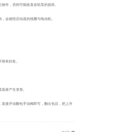
操作，否则可能收直齿轮泵的损坏。
动，会烧毁启动器的线圈与电动机。
杆很有好处。
或底座产生变形。
直接开动翻包手动阀即可，翻出包后，把上升