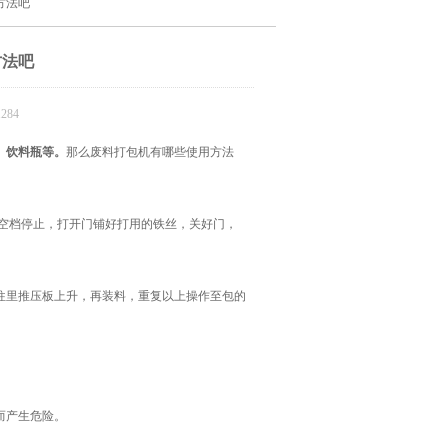
方法吧
方法吧
284
、饮料瓶等。
那么废料打包机有哪些使用方法
空档停止，打开门铺好打用的铁丝，关好门，
里推压板上升，再装料，重复以上操作至包的
而产生危险。