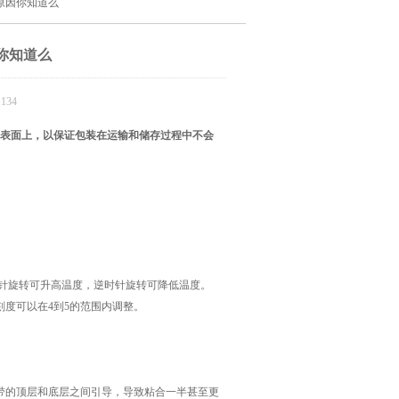
原因你知道么
你知道么
134
装表面上，以保证包装在运输和储存过程中不会
。
针旋转可升高温度，逆时针旋转可降低温度。
度可以在4到5的范围内调整。
的顶层和底层之间引导，导致粘合一半甚至更