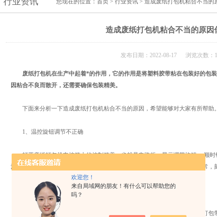
行业资讯
您现在的位置：
首页
>
行业资讯
> 造成废纸打包机粘合不当的
造成废纸打包机粘合不当的原因
发布日期：2022-08-17 浏览次数：1
废纸打包机
在生产中起着*的作用，它的作用是将塑料胶带粘在包装好的包
因粘合不良而散开，还需要确保包装精美。
下面来分析一下造成废纸打包机粘合不当的原因，希望能够对大家有所帮助
1、温控旋钮调节不正确
打开废纸打包机电控箱上的控制箱盖，也就是电路板，显示调节旋钮。 顺时
温度过高或过低，粘合效果都不好，因此每次调节范围不要设置得太大。通常，刻
欢迎您！
来自局域网的朋友！有什么可以帮助您的
2、电热机械手上的拉簧损坏
吗？
一个可能的原因是电热怪兽手臂上的长拉力弹簧疲劳，导致热头无法在打包带