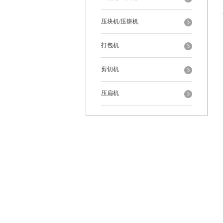
压块机/压饼机
打包机
剪切机
压扁机