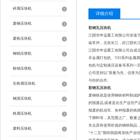
碎屑压块机
详细介绍
废钢压块机
彩钢瓦压块机
江阴市申远重工有限公司坐落
废铁压块机
临常州，北依长江，距江阴长江
江阴市申远重工有限公司自成立
钢销压饼机
非金属打包机、Y83系列金属屑
包机与定制液压设备等系列一
铁销压饼机
公司坚持以“质量为先，信誉为
与你的合作。
生铁屑压块机
彩钢瓦压块机
废钢铁就是使用钢铁材料制成
钢渣压块机
的报废品;或者是在生产这些产
报废的机动车、各种报废的铁
铁屑压块机
下脚料等，其范围之广、数量
失去原有使用价值的钢铁制品
废料压块机
“十二五”期间我国将加快产业