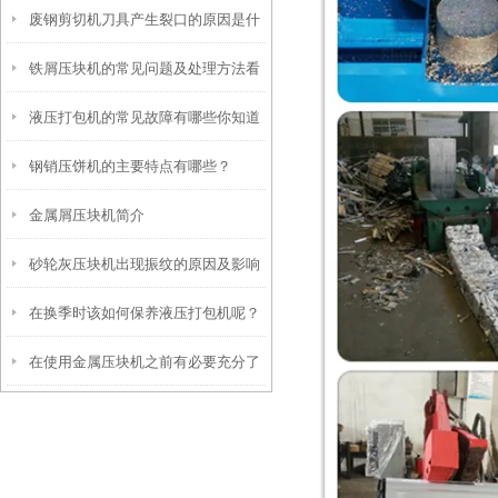
废钢剪切机刀具产生裂口的原因是什
铁屑压块机的常见问题及处理方法看
么你知道么
液压打包机的常见故障有哪些你知道
完便知
钢销压饼机的主要特点有哪些？
么
金属屑压块机简介
砂轮灰压块机出现振纹的原因及影响
在换季时该如何保养液压打包机呢？
看完便知
在使用金属压块机之前有必要充分了
解设备的安全操作规程