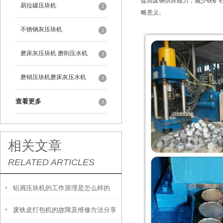
提高废钢供应能力，减少铁矿
易拉罐压块机
略意义。
不锈钢灰压块机
磨床灰压块机 磨削压水机
磨销压块机磨床灰压水机
查看更多
相关文章
RELATED ARTICLES
铝屑压块机的工作原理是怎么样的
废铁皮打包机的故障及维修方法分享
呢？