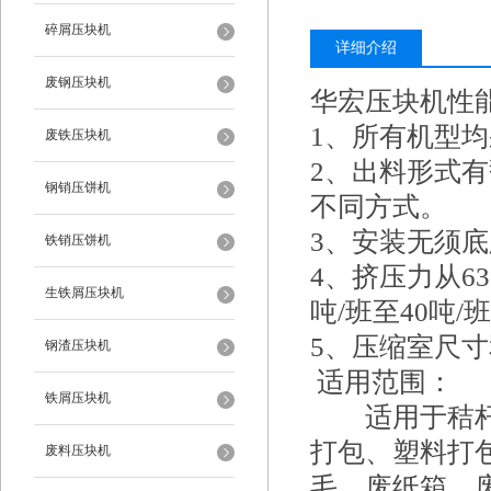
碎屑压块机
详细介绍
废钢压块机
华宏压块机性
1、所有机型
废铁压块机
2、出料形式
钢销压饼机
不同方式。
3、安装无须
铁销压饼机
4、挤压力从6
生铁屑压块机
吨/班至40吨/
5、压缩室尺
钢渣压块机
适用范围：
铁屑压块机
适用于秸杆、
打包、塑料打
废料压块机
毛、废纸箱、