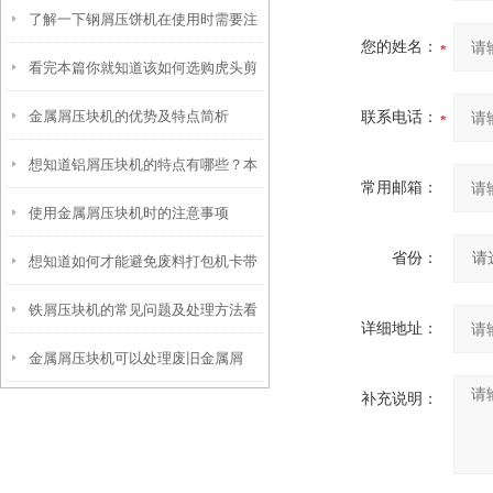
了解一下钢屑压饼机在使用时需要注
您的姓名：
看完本篇你就知道该如何选购虎头剪
意什么
金属屑压块机的优势及特点简析
联系电话：
了
想知道铝屑压块机的特点有哪些？本
常用邮箱：
使用金属屑压块机时的注意事项
篇告诉你
省份：
想知道如何才能避免废料打包机卡带
铁屑压块机的常见问题及处理方法看
就看看这些吧
详细地址：
金属屑压块机可以处理废旧金属屑
完便知
补充说明：