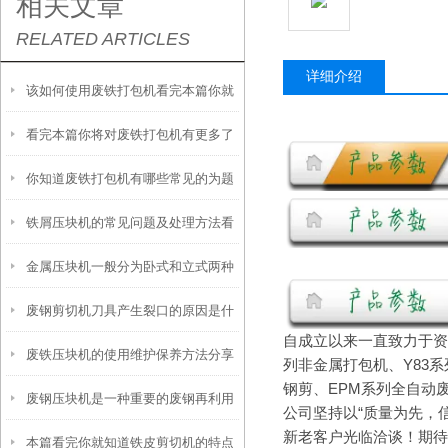
相关文章
RELATED ARTICLES
详细介绍
该如何使用废铁打包机看完本篇你就
看完本篇你将对废铁打包机有更多了
知道了
你知道废铁打包机有哪些常见的为题
解
铁屑压块机的常见问题及处理方法看
么？
金属压块机一般分为卧式和立式两种
完便知
废钢剪切机刀具产生裂口的原因是什
自成立以来一直致力于资
废铁压块机的使用维护保养方法分享
么你知道么
列非金属打包机、Y83系
钢剪、EPM系列全自动
废钢压块机是一种重要的废钢再利用
公司坚持以“质量为先，
新老客户光临洽谈！期待
本篇看完你就知道铁皮剪切机的特点
设备