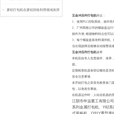
废铝打包机在废铝回收利用领域发挥
有哪些了
五金
冲压件打包机
特点：
着很大的作用
1、使用PLC控制系统，操作简
2、广州西格公司的螺旋盘运
操作方便; 根据物料特点也可
3、每个螺旋盘装有料满停机
当出现故障后能够自动报警或
五金
冲压件打包机
保养
本机应由专人负责操作、保养
损。
定期检查机器各部位螺丝是否松
安全注意事项
未开始打包之前首先检查各门
包，以免发生事故。
在机器运作时，人站在机器的
江阴市申远重工有限公司
系列金属打包机、Y82系
式剪板机、Q91Y重型