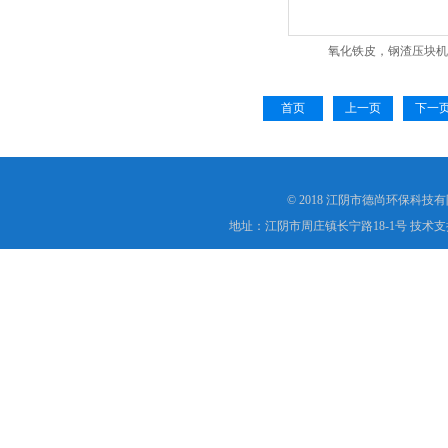
氧化铁皮，钢渣压块机
首页
上一页
下一
© 2018 江阴市德尚环保科技
地址：江阴市周庄镇长宁路18-1号 技术