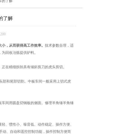
多的了解
的了解
200
大小，从而获得高工作效率。
技术参数合理，适
，为回收冶炼提供炉料。
正在精细拆卸具有倾斜剪刀的虎头剪切。
头部和尾部切割。中板车间一般采用上切式虎
车间用圆盘切钢板的侧面。修理羊角锤羊角锤
轻、惯性小、噪音低、动作稳定、操作方便、
有手动、自动和遥控控制功能，操作控制方便简