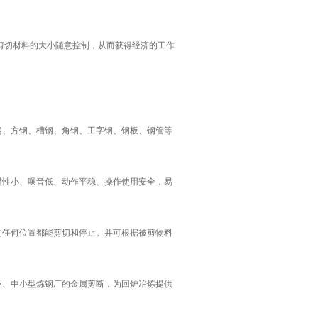
切材料的大小随意控制，从而获得经济的工作
、方钢、槽钢、角钢、工字钢、钢板、钢管等
性小、噪音低、动作平稳、操作使用安全，易
任何位置都能剪切和停止。并可根据被剪物料
、中小型炼钢厂的金属剪断，为回炉冶炼提供