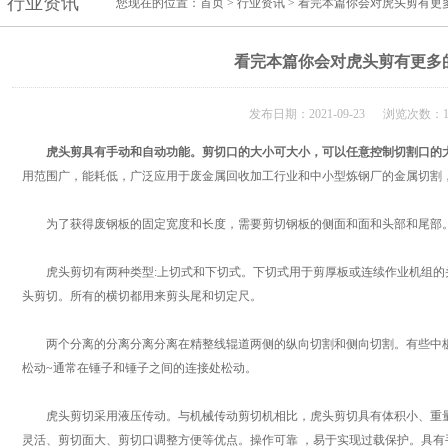
行业资讯
您现在的位置：
首页
>
行业资讯
> 看完本篇你会对虎头剪有更
看完本篇你会对虎头剪有更多
发布日期：2021-09-23 浏览次数：1
虎头剪
具有手动和自动功能。剪切口的大小可大小，可以任意控制切割口的
用范围广，能耗低，广泛应用于废金属回收加工行业和中小型炼钢厂的金属切割
为了获得废钢板的固定宽度和长度，需要剪切钢板的侧面和面和头部和尾部。
虎头剪切有两种类型:上切式和下切式。下切式用于剪厚板或连续作业机组的
头剪切。所有的横切都用来剪头尾和切定尺。
两个分离的分离分离分离在精整线辊道两侧的纵向切割和侧向切割。有些中板
松动~通常在锤子和锤子之间的连接处松动。
虎头剪切采用液压传动。与机械传动剪切机相比，虎头剪切具有体积小、重量
灵活、剪切面大、剪切口调整方便等优点。操作可靠 ，易于实现过载保护。具