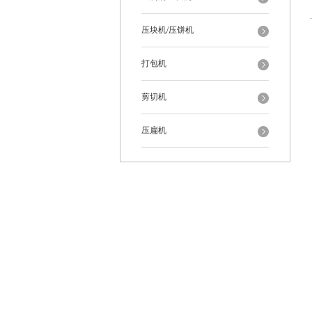
压块机/压饼机
打包机
剪切机
压扁机