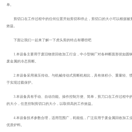
单。
剪切口在工作过程中的任何位置开始剪切和停止，剪切口的大小可以根据被剪
效益。
下面让我们一起来了解一下虎头剪的特点有哪些吧
1.本设备主要用于废旧物资回收加工行业，中小型钢厂对各种断面形状如圆钢
废金属的冷态剪断。
2.本设备采用液压传动。与机械传动式剪断机相比，具有体积小、重量轻、惯
于实现过载保护。
3.本设备具有手动、自动功能。操作控制方便、简单，剪刀口在工作过程中的
的大小，任意控制剪切口的大小，以取得高的工作效益。
4.本设备技术参数合理，适用范围广，耗能低，广泛应用于废金属回收加工业
优质炉料。